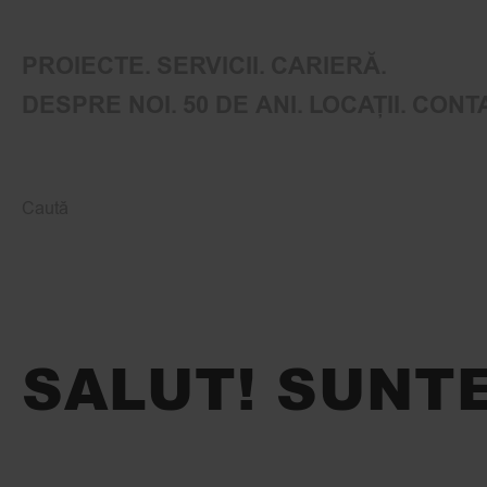
PROIECTE
SERVICII
CARIERĂ
DESPRE NOI
50 DE ANI
LOCAȚII
CONT
Caută
SALUT! SUNT