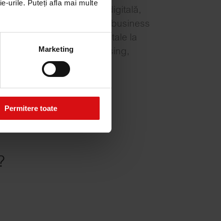
e-urile. Puteți afla mai multe
 prezent și viitor în era digitală,
ante: de la consultanță la business
mentarea platformelor digitale la
Marketing
eting până la media purchasing,
Permitere toate
?