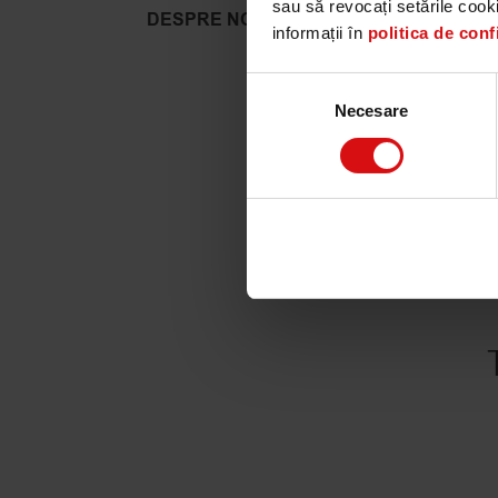
sau să revocați setările cook
DESPRE NOI
Plan.Net Gr
informații în
politica de confi
având echip
intelligenc
Selecția
Necesare
consimțământului
produse și 
planificare