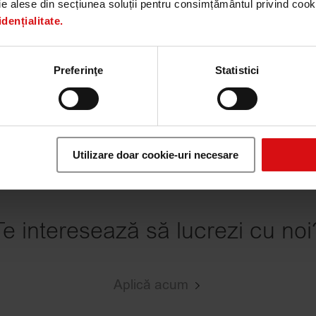
ie alese din secțiunea soluții pentru consimțământul privind cooki
oup este cel mai important partener pentru succesul în
dențialitate.
e competente de specialiști în toate domeniile relev
e și marketing automatizat, de la conceperea și imple
Preferinţe
Statistici
campanii integrate, de la strategii de content mark
 media și comerț conectat.
Utilizare doar cookie-uri necesare
Te interesează să lucrezi cu noi
Aplică acum