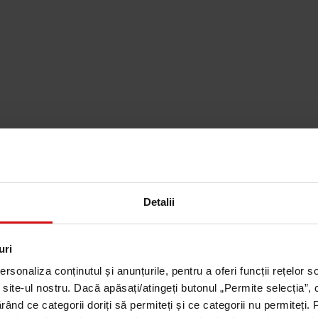
Detalii
uri
sonaliza conținutul și anunțurile, pentru a oferi funcții rețelor so
 site-ul nostru. Dacă apăsați/atingeți butonul „Permite selecția”,
ărând ce categorii doriți să permiteți și ce categorii nu permiteți.